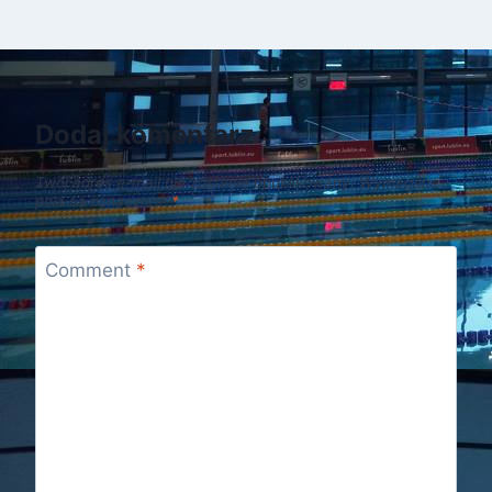
Dodaj komentarz
Twój adres e-mail nie zostanie opublikowany.
Wymagane
pola są oznaczone
*
Comment
*