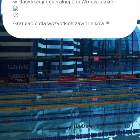
w klasyfikacji generalnej Ligi Wojewódzkiej
Gratulacje dla wszystkich zawodników !!!
PREVIOUS
NEXT
Sztafeta
MTP Lublinianka
Niepodległości 2021
drugą drużyną w
Dziękujemy za udział
klasyfikacji medalowej
zakończonych dzisiaj
w Świdniku
Mistrzostw
Województwa
Lubelskiego Dzieci 10-
11 lat !!!