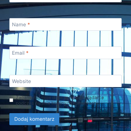
Name
*
Email
*
Website
Zapamiętaj moje dane w tej przeglądarce
podczas pisania kolejnych komentarzy.